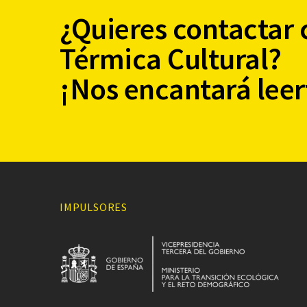
¿Quieres contactar 
Térmica Cultural?
¡Nos encantará leer
IMPULSORES