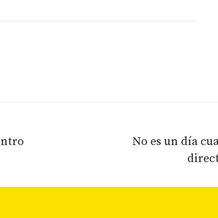
entro
No es un día cu
direc