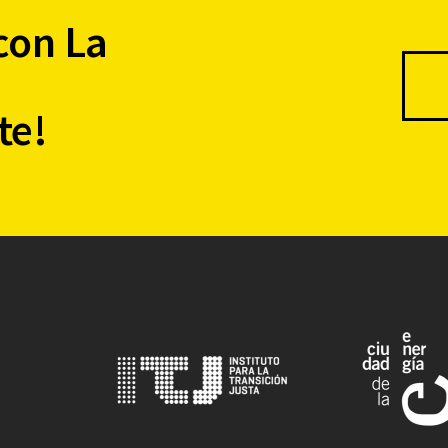
con La
te!